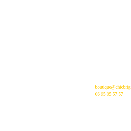
Contactez-no
boutique@chicbrigit
06 95 05 57 57