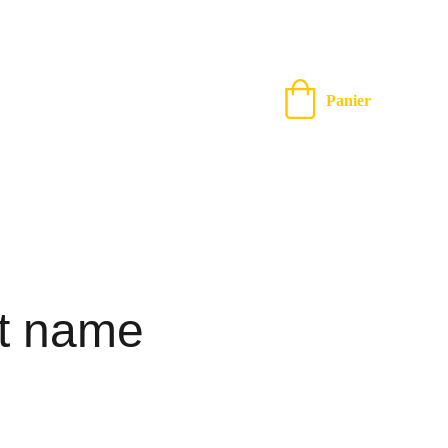
Panier
t name