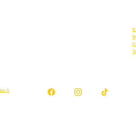
E
P
G
T
Suivez-nous sur
us
te.fr