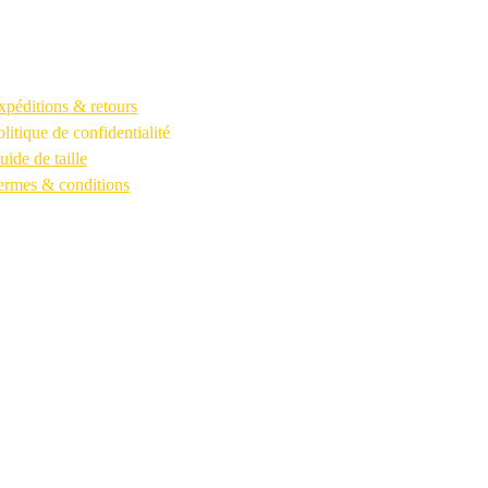
DES QUESTIONS
xpéditions & retours
olitique de confidentialité
uide de taille
ermes & conditions